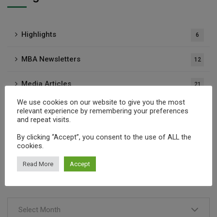
Highlights
6
MBA Newsletters
12
Media Articles
21
We use cookies on our website to give you the most
Press Releases
37
relevant experience by remembering your preferences
and repeat visits.
Publications
1
By clicking “Accept”, you consent to the use of ALL the
cookies.
Read More
Accept
Archives
Select Month