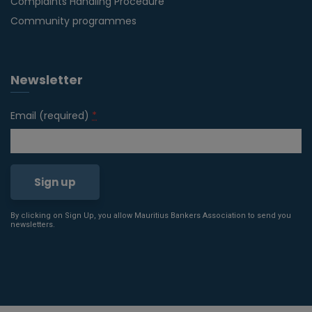
Complaints Handling Procedure
Community programmes
Newsletter
Email (required)
*
By clicking on Sign Up, you allow Mauritius Bankers Association to send you
Constant
newsletters.
Contact
Use.
Please
leave