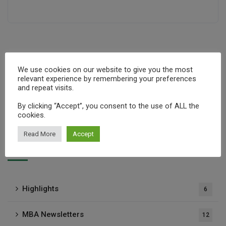
Defi Media
Mauritius Economy
We use cookies on our website to give you the most
relevant experience by remembering your preferences
and repeat visits.
Share:
By clicking “Accept”, you consent to the use of ALL the
cookies.
Read More
Accept
Categories
Highlights
6
MBA Newsletters
12