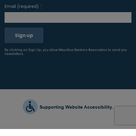
Email (required)
*
By clicking on Sign Up, you allow Mauritius Bankers Association to send you
Constant
newsletters.
Contact
Use.
Please
leave
this field
blank.
2021 © All Rights Reserved |
Terms & Conditions
|
Privacy Policy
|